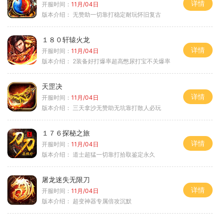
详情
开服时间：
11月/04日
版本介绍：
无赞助一切靠打稳定耐玩怀旧复古
１８０轩辕火龙
详情
开服时间：
11月/04日
版本介绍：
2装备好打爆率超高憋尿打宝不关爆率
天罡决
详情
开服时间：
11月/04日
版本介绍：
三天拿沙无赞助无坑靠打散人必玩
１７６探秘之旅
详情
开服时间：
11月/04日
版本介绍：
道士超猛一切靠打拾取鉴定永久
屠龙迷失无限刀
详情
开服时间：
11月/04日
版本介绍：
超变神器专属倍攻沉默