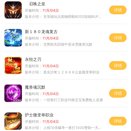
召唤之皇
详情
开服时间：
11月/04日
版本介绍：
无等级玩法宠物群殴BOSS技能BUFF铭文B
新１８０龙魂复古
详情
开服时间：
11月/04日
版本介绍：
无赞助无回馈中变冰雪微变沉默
永恒之刃
详情
开服时间：
11月/04日
版本介绍：
真实沙奖１２８８８公益微变单职业
魔兽魂沉默
详情
开服时间：
11月/04日
版本介绍：
一切靠打三职业均衡宝宝免费散人逆袭
护士微变单职业
详情
开服时间：
11月/04日
版本介绍：
上线10倍爆率一夜打1000赞助一天毕业