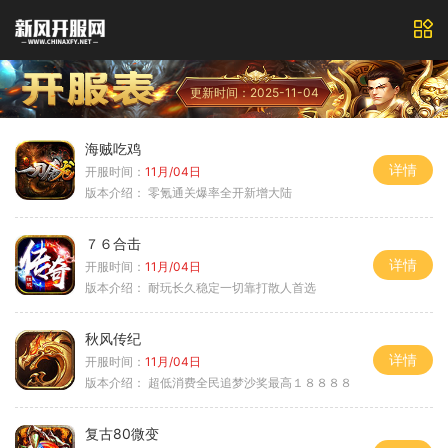
更新时间：2025-11-04
海贼吃鸡
详情
开服时间：
11月/04日
版本介绍：
零氪通关爆率全开新增大陆
７６合击
详情
开服时间：
11月/04日
版本介绍：
耐玩长久稳定一切靠打散人首选
秋风传纪
详情
开服时间：
11月/04日
版本介绍：
超低消费全民追梦沙奖最高１８８８８
复古80微变