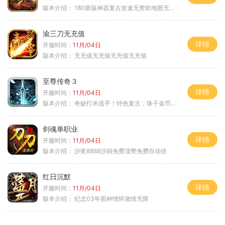
版本介绍：
180新版神器复古攻速无赞助地图无排行
渝三刀无充值
详情
开服时间：
11月/04日
版本介绍：
无充值无充值无充值无充值
至尊传奇３
详情
开服时间：
11月/04日
版本介绍：
奇缺打米选手！特色复古，珠子金币释放珠子
剑魂单职业
详情
开服时间：
11月/04日
版本介绍：
沙奖8888沙捐免费顶赞免费自动挂
红日沉默
详情
开服时间：
11月/04日
版本介绍：
纪念03年那种情怀激情无限