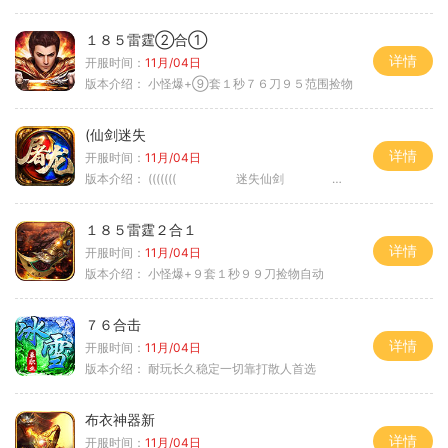
１８５雷霆②合①
详情
开服时间：
11月/04日
版本介绍：
小怪爆+⑨套１秒７６刀９５范围捡物
(仙剑迷失
详情
开服时间：
11月/04日
版本介绍：
((((((( 迷失仙剑 )))))
１８５雷霆２合１
详情
开服时间：
11月/04日
版本介绍：
小怪爆+９套１秒９９刀捡物自动
７６合击
详情
开服时间：
11月/04日
版本介绍：
耐玩长久稳定一切靠打散人首选
布衣神器新
详情
开服时间：
11月/04日