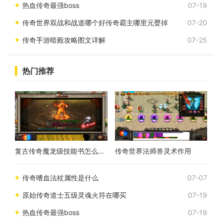
热血传奇最强boss
07-19
传奇世界双战和战道哪个好传奇霸主哪里元婴掉
07-20
传奇手游暗殿攻略图文详解
07-25
热门推荐
复古传奇魔龙级技能书怎么获得
传奇世界法师兽灵术作用
传奇嗜血法杖属性是什么
07-07
原始传奇道士五级灵魂火符在哪买
07-19
热血传奇最强boss
07-19