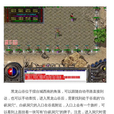
黑龙山谷位于擂台城西南的角落，可以跟随自动寻路直接到
达，也可以手动查找，进入黑龙山谷后，需要找到处于谷底的“白
矾洞穴”。白矾洞穴的入口在谷底附近，入口上会有一个旗杆，可
以看到上面挂着一块写有“白矾洞穴”的牌子。注意，进入洞穴时需