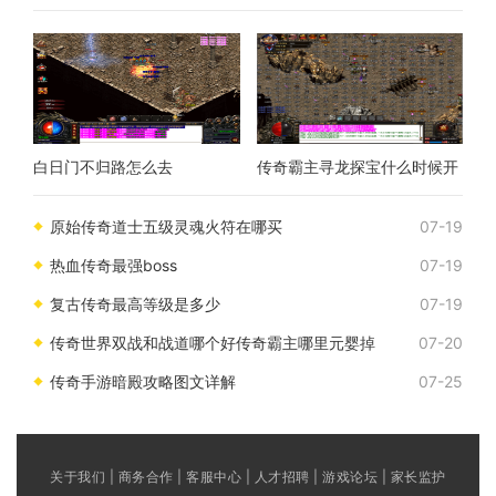
白日门不归路怎么去
传奇霸主寻龙探宝什么时候开
原始传奇道士五级灵魂火符在哪买
07-19
热血传奇最强boss
07-19
复古传奇最高等级是多少
07-19
传奇世界双战和战道哪个好传奇霸主哪里元婴掉
07-20
传奇手游暗殿攻略图文详解
07-25
关于我们 | 商务合作 | 客服中心 | 人才招聘 | 游戏论坛 | 家长监护