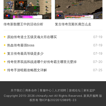
传奇新骷髅王中的活动分析
复古传奇宫殿长廊怎么走
原始传奇道士五级灵魂火符在哪买
07-19
热血传奇最强boss
07-19
复古传奇最高等级是多少
07-19
传奇世界双战和战道哪个好传奇霸主哪里元婴掉
07-20
传奇手游暗殿攻略图文详解
07-25
关于我们 | 商务合作 | 客服中心 | 人才招聘 | 游戏论坛 | 家长监护
Copyright 2015-2026 chinaxfy.net All Rights Reserved. 新风开服网 版
权所有
鄂ICP备2022012989号-23