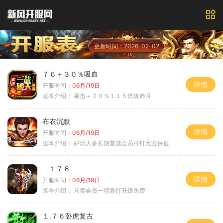
更新时间：2026-02-02
７６＋３０％吸血
详情
开服时间：
06月/19日
版本介绍：
暴击＋２０％１１５倍攻赤月
布衣沉默
详情
开服时间：
06月/19日
版本介绍：
好玩人多长期首选会员可打元宝保值
１７６
详情
开服时间：
06月/19日
版本介绍：
只卖会员一切靠打升级免费
１.７６卧虎复古