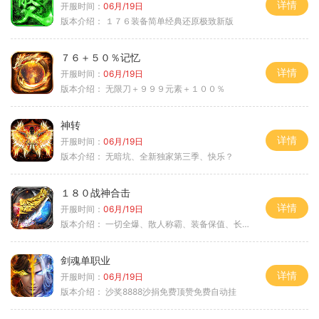
详情
开服时间：
06月/19日
版本介绍：
１７６装备简单经典还原极致新版
７６＋５０％记忆
详情
开服时间：
06月/19日
版本介绍：
无限刀＋９９９元素＋１００％
神转
详情
开服时间：
06月/19日
版本介绍：
无暗坑、全新独家第三季、快乐？
１８０战神合击
详情
开服时间：
06月/19日
版本介绍：
一切全爆、散人称霸、装备保值、长期耐玩
剑魂单职业
详情
开服时间：
06月/19日
版本介绍：
沙奖8888沙捐免费顶赞免费自动挂