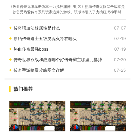
《热血传奇无限暴击版本—力挽狂澜神甲时装》热血传奇无限暴击版本是
一款备受热爱传奇系列玩家追捧的游戏。该版本引入了力挽狂澜神甲时
装，为玩家提供了强大的装备选择。力挽狂澜神甲时装不仅在外观上独具
特色，更在属性上巧妙设计，使玩家在战斗中得到全方位
传奇嗜血法杖属性是什么
07-07
原始传奇道士五级灵魂火符在哪买
07-19
热血传奇最强boss
07-19
传奇世界双战和战道哪个好传奇霸主哪里元婴掉
07-20
传奇手游暗殿攻略图文详解
07-25
热门推荐