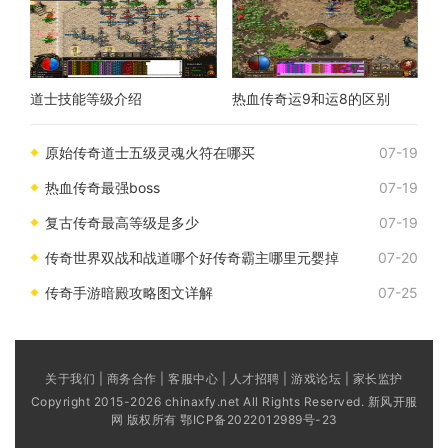
道士技能等级介绍
热血传奇运9和运8的区别
原始传奇道士五级灵魂火符在哪买
07-19
热血传奇最强boss
07-19
复古传奇最高等级是多少
07-19
传奇世界双战和战道哪个好传奇霸主哪里元婴掉
07-20
传奇手游暗殿攻略图文详解
07-25
关于我们 | 商务合作 | 客服中心 | 人才招聘 | 游戏论坛 | 家长监护
Copyright 2015-2026 chinaxfy.net All Rights Reserved. 新风开服
网 版权所有
鄂ICP备2022012989号-23