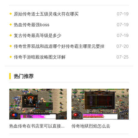
合。有一项技能却常常被法师们所忽视，那就是地狱雷光。为什么地狱雷
光这个技能不受法师们的青睐呢？接下来我们一起来探讨
原始传奇道士五级灵魂火符在哪买
07-19
热血传奇最强boss
07-19
复古传奇最高等级是多少
07-19
传奇世界双战和战道哪个好传奇霸主哪里元婴掉
07-20
传奇手游暗殿攻略图文详解
07-25
热门推荐
热血传奇在书店里可以直接买到圣言术技能书吗
传奇地狱烈焰怎么去