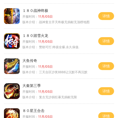
１８０战神终极
详情
开服时间：
11月/05日
版本介绍：
战神复古开天终极无捐献无顶榜地图
１８０踏雪火龙
详情
开服时间：
11月/05日
版本介绍：
赞助可打.终级全爆.永久保值.
大鱼传奇
详情
开服时间：
11月/05日
版本介绍：
三天合区沙奖8888让沉默不再沉默
大秦第三季
详情
开服时间：
11月/05日
版本介绍：
复古无沙捐狂暴无捐献无限
８０星王合击
详情
开服时间：
11月/05日