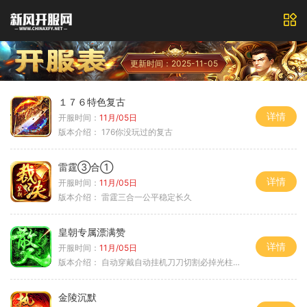
更新时间：2025-11-05
１７６特色复古
详情
开服时间：
11月/05日
版本介绍：
176你没玩过的复古
雷霆③合①
详情
开服时间：
11月/05日
版本介绍：
雷霆三合一公平稳定长久
皇朝专属漂满赞
详情
开服时间：
11月/05日
版本介绍：
自动穿戴自动挂机刀刀切割必掉光柱自动
金陵沉默