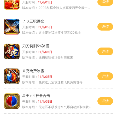
详情
开服时间：
11月/05日
版本介绍：
2003纵横金陵人妖冥魔四界全服一切靠
７６三职微变
详情
开服时间：
11月/05日
版本介绍：
道士宠物猛法师技能无CD战士
刀刀切割5%冰雪
详情
开服时间：
11月/05日
版本介绍：
送捐献狂暴顶赞时装速来
０充免费冰雪
详情
开服时间：
11月/05日
版本介绍：
免费送元宝攻速超飞机免费群毒
星王+４神器合击
详情
开服时间：
11月/05日
版本介绍：
无老区不秒杀运９乱爆自动捡取徊收+