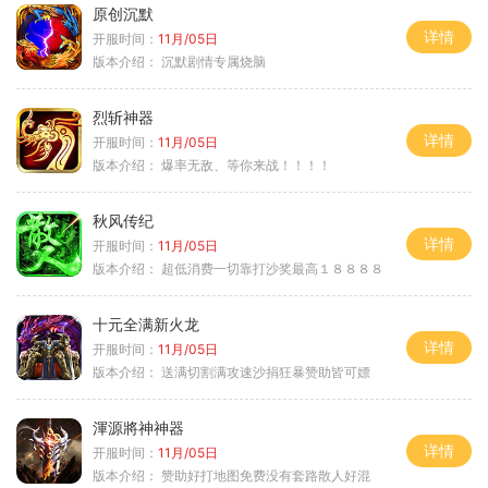
原创沉默
详情
开服时间：
11月/05日
版本介绍：
沉默剧情专属烧脑
烈斩神器
详情
开服时间：
11月/05日
版本介绍：
爆率无敌、等你来战！！！！
秋风传纪
详情
开服时间：
11月/05日
版本介绍：
超低消费一切靠打沙奖最高１８８８８
十元全满新火龙
详情
开服时间：
11月/05日
版本介绍：
送满切割满攻速沙捐狂暴赞助皆可嫖
渾源將神神器
详情
开服时间：
11月/05日
版本介绍：
赞助好打地图免费没有套路散人好混