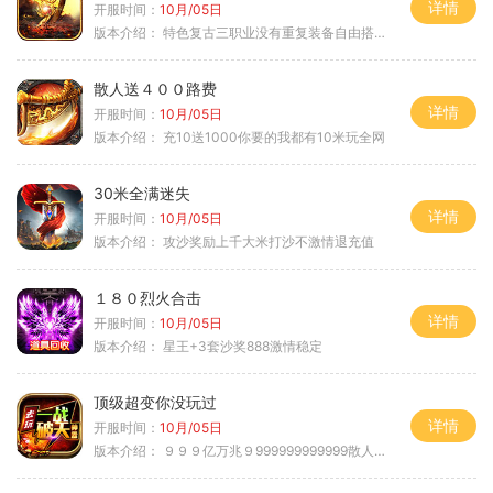
详情
开服时间：
10月/05日
版本介绍：
特色复古三职业没有重复装备自由搭配私
散人送４００路费
详情
开服时间：
10月/05日
版本介绍：
充10送1000你要的我都有10米玩全网
30米全满迷失
详情
开服时间：
10月/05日
版本介绍：
攻沙奖励上千大米打沙不激情退充值
１８０烈火合击
详情
开服时间：
10月/05日
版本介绍：
星王+3套沙奖888激情稳定
顶级超变你没玩过
详情
开服时间：
10月/05日
版本介绍：
９９９亿万兆９999999999999散人逆袭