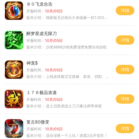
８０飞龙合击
详情
开服时间：
10月/05日
版本介绍：
独家版无沙捐永久保值爆一切1:2000回4
醉梦星虚无限刀
详情
开服时间：
10月/05日
版本介绍：
沙奖8888沙捐免费顶赞免费自动挂机
神宠$
详情
开服时间：
10月/05日
版本介绍：
上线送终极宝宝群麻、群攻、切割、吸血
１７６极品攻速
详情
开服时间：
10月/05日
版本介绍：
道士召群虎战士刀刀毒法师带神宠
复古80微变
详情
开服时间：
10月/05日
版本介绍：
适合深夜一个人玩！凌晨2点开首区！