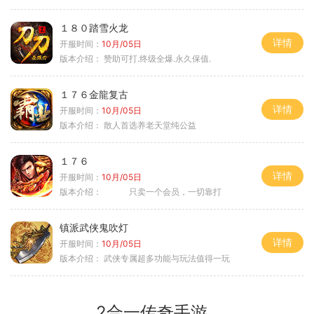
１８０踏雪火龙
详情
开服时间：
10月/05日
版本介绍：
赞助可打.终级全爆.永久保值.
１７６金龍复古
详情
开服时间：
10月/05日
版本介绍：
散人首选养老天堂纯公益
１７６
详情
开服时间：
10月/05日
版本介绍：
只卖一个会员，一切靠打
镇派武侠鬼吹灯
详情
开服时间：
10月/05日
版本介绍：
武侠专属超多功能与玩法值得一玩
2合一传奇手游