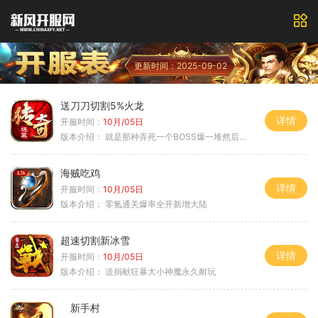
更新时间：2025-09-02
送刀刀切割5%火龙
详情
开服时间：
10月/05日
版本介绍：
就是那种弄死一个BOSS爆一堆然后就起飞
海贼吃鸡
详情
开服时间：
10月/05日
版本介绍：
零氪通关爆率全开新增大陆
超速切割新冰雪
详情
开服时间：
10月/05日
版本介绍：
送捐献狂暴大小神魔永久耐玩
新手村