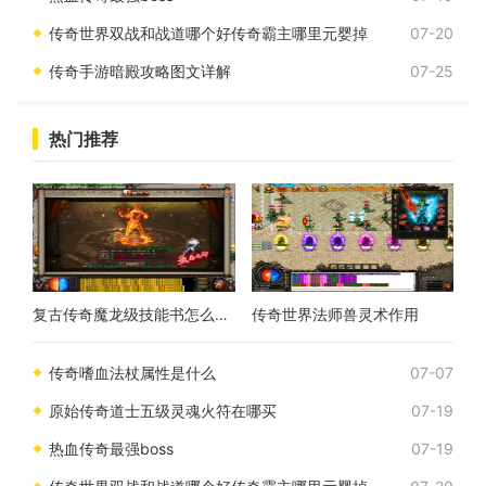
传奇世界双战和战道哪个好传奇霸主哪里元婴掉
07-20
传奇手游暗殿攻略图文详解
07-25
热门推荐
复古传奇魔龙级技能书怎么获得
传奇世界法师兽灵术作用
传奇嗜血法杖属性是什么
07-07
原始传奇道士五级灵魂火符在哪买
07-19
热血传奇最强boss
07-19