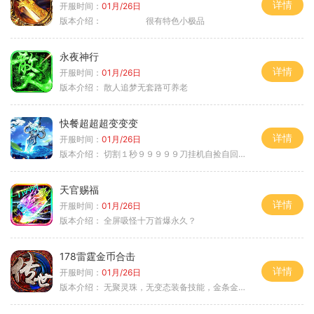
详情
开服时间：
01月/26日
版本介绍：
很有特色小极品
永夜神行
详情
开服时间：
01月/26日
版本介绍：
散人追梦无套路可养老
快餐超超超变变变
详情
开服时间：
01月/26日
版本介绍：
切割１秒９９９９９刀挂机自捡自回０血不
天官赐福
详情
开服时间：
01月/26日
版本介绍：
全屏吸怪十万首爆永久？
178雷霆金币合击
详情
开服时间：
01月/26日
版本介绍：
无聚灵珠，无变态装备技能，金条金刚石保底