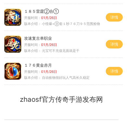
１８５雷霆②合①
详情
开服时间：
01月/26日
版本介绍：
小怪爆+⑨套１秒７６刀９５范围捡物
攻速复古单职业
详情
开服时间：
01月/26日
版本介绍：
元宝可不充值见面就是干
１７６黄金赤月
详情
开服时间：
01月/26日
版本介绍：
自动捡物很好玩人气高长久稳定
zhaosf官方传奇手游发布网