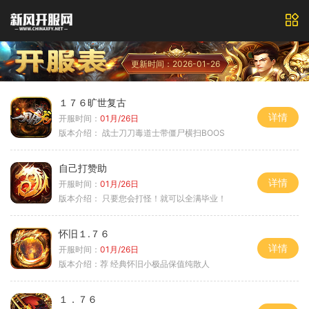
更新时间：2026-01-26
１７６旷世复古
详情
开服时间：
01月/26日
版本介绍：
战士刀刀毒道士带僵尸横扫BOOS
自己打赞助
详情
开服时间：
01月/26日
版本介绍：
只要您会打怪！就可以全满毕业！
怀旧１.７６
详情
开服时间：
01月/26日
版本介绍：
荐 经典怀旧小极品保值纯散人
１．７６