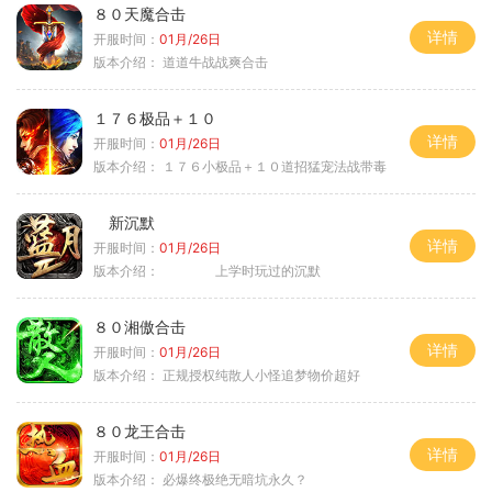
８０天魔合击
详情
开服时间：
01月/26日
版本介绍：
道道牛战战爽合击
１７６极品＋１０
详情
开服时间：
01月/26日
版本介绍：
１７６小极品＋１０道招猛宠法战带毒
新沉默
详情
开服时间：
01月/26日
版本介绍：
上学时玩过的沉默
８０湘傲合击
详情
开服时间：
01月/26日
版本介绍：
正规授权纯散人小怪追梦物价超好
８０龙王合击
详情
开服时间：
01月/26日
版本介绍：
必爆终极绝无暗坑永久？