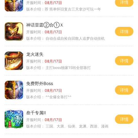
详情
开服时间：
08月/17日
版本介绍：
荐 简单怀旧复古三天拿沙可玩一年
神话雷霆②合①Ｘ
详情
开服时间：
08月/17日
版本介绍：
自动合成自捡自回散人追梦自动挂机
龙火迷失
详情
开服时间：
08月/17日
版本介绍：
主打boss独家15转全部靠打
免费野外Boss
详情
开服时间：
08月/17日
版本介绍：
^^全爆全靠打^^
叁千专属II
详情
开服时间：
08月/17日
版本介绍：
三国、大唐、仙侠、龙渊、西游、漫画