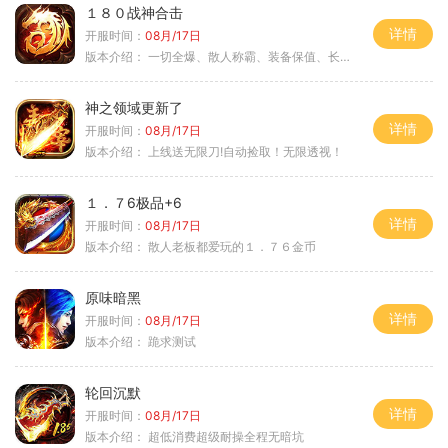
１８０战神合击
详情
开服时间：
08月/17日
版本介绍：
一切全爆、散人称霸、装备保值、长期耐玩
神之领域更新了
详情
开服时间：
08月/17日
版本介绍：
上线送无限刀!自动捡取！无限透视！
１．７6极品+6
详情
开服时间：
08月/17日
版本介绍：
散人老板都爱玩的１．７６金币
原味暗黑
详情
开服时间：
08月/17日
版本介绍：
跪求测试
轮回沉默
详情
开服时间：
08月/17日
版本介绍：
超低消费超级耐操全程无暗坑