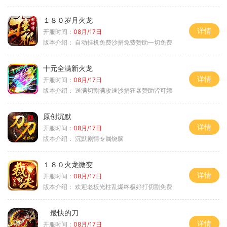
１８０岁月火龙
详情
开服时间：
08月/17日
版本介绍：
自动挂机免费沙捐免费赞助一切免费
十元全满新火龙
详情
开服时间：
08月/17日
版本介绍：
送满切割满攻速沙捐狂暴赞助皆可嫖
原创沉默
详情
开服时间：
08月/17日
版本介绍：
沉默剧情专属烧脑
１８０火龙微变
详情
开服时间：
08月/17日
版本介绍：
欢迎老板光柱乱爆终极好打切割免费
最快的刀
详情
开服时间：
08月/17日