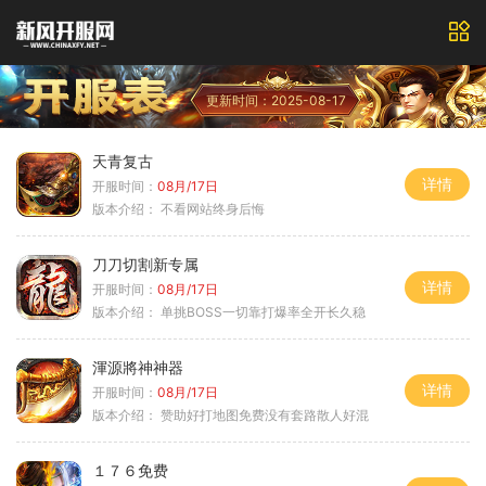
更新时间：2025-08-17
天青复古
详情
开服时间：
08月/17日
版本介绍：
不看网站终身后悔
刀刀切割新专属
详情
开服时间：
08月/17日
版本介绍：
单挑BOSS一切靠打爆率全开长久稳
渾源將神神器
详情
开服时间：
08月/17日
版本介绍：
赞助好打地图免费没有套路散人好混
１７６免费