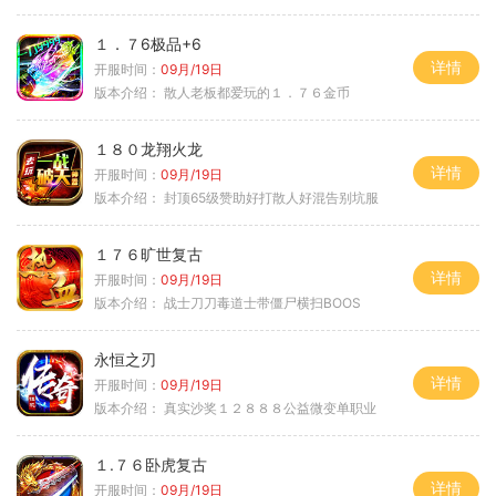
１．７6极品+6
详情
开服时间：
09月/19日
版本介绍：
散人老板都爱玩的１．７６金币
１８０龙翔火龙
详情
开服时间：
09月/19日
版本介绍：
封顶65级赞助好打散人好混告别坑服
１７６旷世复古
详情
开服时间：
09月/19日
版本介绍：
战士刀刀毒道士带僵尸横扫BOOS
永恒之刃
详情
开服时间：
09月/19日
版本介绍：
真实沙奖１２８８８公益微变单职业
１.７６卧虎复古
详情
开服时间：
09月/19日