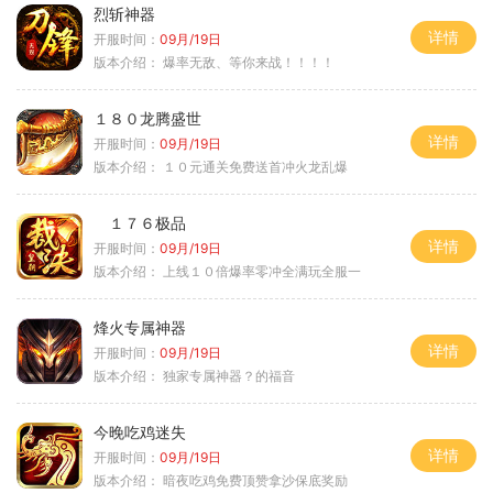
烈斩神器
详情
开服时间：
09月/19日
版本介绍：
爆率无敌、等你来战！！！！
１８０龙腾盛世
详情
开服时间：
09月/19日
版本介绍：
１０元通关免费送首冲火龙乱爆
１７６极品
详情
开服时间：
09月/19日
版本介绍：
上线１０倍爆率零冲全满玩全服一
烽火专属神器
详情
开服时间：
09月/19日
版本介绍：
独家专属神器？的福音
今晚吃鸡迷失
详情
开服时间：
09月/19日
版本介绍：
暗夜吃鸡免费顶赞拿沙保底奖励