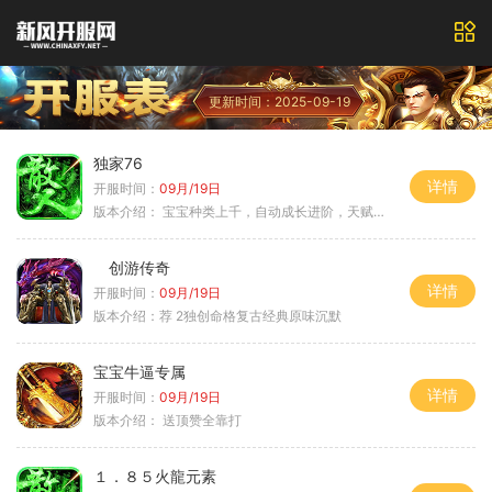
更新时间：2025-09-19
独家76
详情
开服时间：
09月/19日
版本介绍：
宝宝种类上千，自动成长进阶，天赋培养
创游传奇
详情
开服时间：
09月/19日
版本介绍：
荐 2独创命格复古经典原味沉默
宝宝牛逼专属
详情
开服时间：
09月/19日
版本介绍：
送顶赞全靠打
１．８５火龍元素