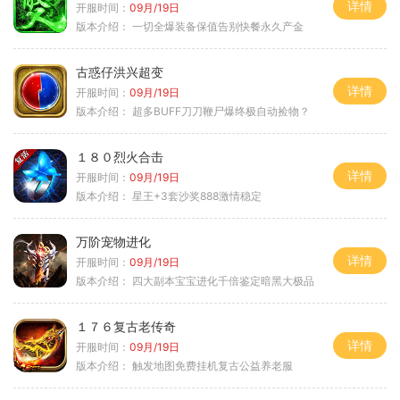
详情
开服时间：
09月/19日
版本介绍：
一切全爆装备保值告别快餐永久产金
古惑仔洪兴超变
详情
开服时间：
09月/19日
版本介绍：
超多BUFF刀刀鞭尸爆终极自动捡物？
１８０烈火合击
详情
开服时间：
09月/19日
版本介绍：
星王+3套沙奖888激情稳定
万阶宠物进化
详情
开服时间：
09月/19日
版本介绍：
四大副本宝宝进化千倍鉴定暗黑大极品
１７６复古老传奇
详情
开服时间：
09月/19日
版本介绍：
触发地图免费挂机复古公益养老服