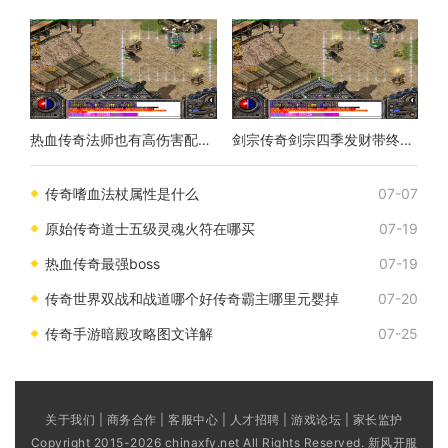
热血传奇法师也有高伤害配合战士这样打轻松连胜
剑宗传奇剑宗四季发财带终极装备属性分享
传奇嗜血法杖属性是什么
07-07
原始传奇道士五级灵魂火符在哪买
07-19
热血传奇最强boss
07-19
传奇世界双战和战道哪个好传奇霸主哪里元婴掉
07-20
传奇手游暗殿攻略图文详解
07-25
关于我们 | 商务合作 | 客服中心 | 人才招聘 | 游戏论坛 | 家长监护
Copyright 2015-2026 chinaxfy.net All Rights Reserved. 新风开服