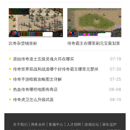
比奇杂货铺坐标
传奇霸主在哪里刷元宝最划算
原始传奇道士五级灵魂火符在哪买
07-19
传奇世界双战和战道哪个好传奇霸主哪里元婴掉
07-20
传奇手游暗殿攻略图文详解
07-25
热血传奇哪些地图有商店
08-08
传奇虎卫怎么升级武器
08-10
关于我们 | 商务合作 | 客服中心 | 人才招聘 | 游戏论坛 | 家长监护