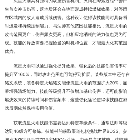
流星火雨具有独特的双重伤害机制。火雨在降落过程中会产
生首次冲击伤害，落地后还会在地面形成持续燃烧效果，对停留
在区域内的敌人造成后续伤害。这种设计使得该技能同时具备瞬
时爆发和持续压制能力。与法师其他范围技能相比，流星火雨的
攻击范围更广，伤害频次更高，但相应地消耗的法力值也更为可
观。技能的释放需要把握恰当的时机和位置，才能最大化其范围
优势。
流星火雨可以通过强化提升效果。强化后的技能伤害倍率可
提升至160%，同时攻击范围也可能得到扩展。某些版本中还存在
铭文系统，装备特定火焰铭文能使流星火雨的范围扩大20%，显
著增强清场能力。技能等级提升不仅增加基础伤害，还可能影响
燃烧效果的持续时间和伤害频率，这些强化途径使得该技能在游
戏后期依然保持实用价值。
获取流星火雨技能书需要达到特定等级条件，通常法师等级
达到46级方可修炼。技能书的获取渠道包括挑战世界BOSS、参
与地下夺宝活动或在特定NPC处兑换。由于是高级技能，获取难